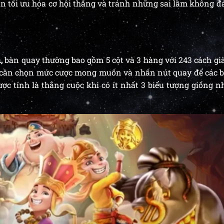
 bạn tối ưu hóa cơ hội thắng và tránh những sai lầm không 
,
bàn quay thường bao gồm 5 cột và 3 hàng với 243 cách gi
ỉ cần chọn mức cược mong muốn và nhấn nút quay để các b
ợc tính là thắng cuộc khi có ít nhất 3 biểu tượng giống n