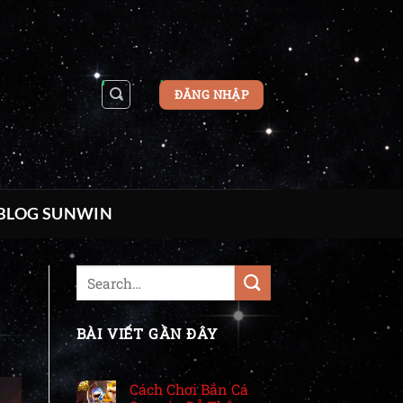
ĐĂNG NHẬP
BLOG SUNWIN
BÀI VIẾT GẦN ĐÂY
Cách Chơi Bắn Cá