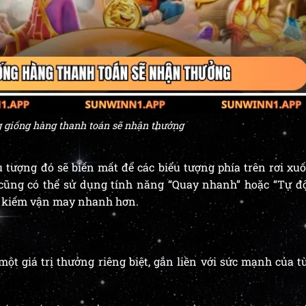
g giống hàng thanh toán sẽ nhận thưởng
 tượng đó sẽ biến mất để các biểu tượng phía trên rơi xuố
 cũng có thể sử dụng tính năng “Quay nhanh” hoặc “Tự đ
ìm kiếm vận may nhanh hơn.
t giá trị thưởng riêng biệt, gắn liền với sức mạnh của t