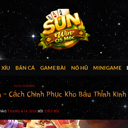
 XỈU
BẮN CÁ
GAME BÀI
NỔ HŨ
MINIGAME
BLOG SUNWIN
 – Cách Chinh Phục Kho Báu Thỉnh Kinh
 VÀO
THÁNG 3 14, 2026
BỞI
TIỂU BỐI