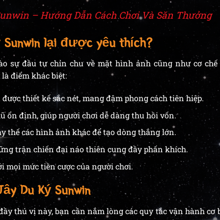
Sunwin – Hướng Dẫn Cách Chơi Và Săn Thưởng
 Sunwin lại được yêu thích?
ào sự đầu tư chỉn chu về mặt hình ảnh cũng như cơ chế 
là điểm khác biệt:
 được thiết kế sắc nét, mang đậm phong cách tiên hiệp.
ũ ổn định, giúp người chơi dễ dàng thu hồi vốn.
y thế các hình ảnh khác để tạo dòng thắng lớn.
ng trận chiến đại náo thiên cung đầy phấn khích.
i mọi mức tiền cược của người chơi.
Tây Du Ký Sunwin
đầy thú vị này, bạn cần nắm lòng các quy tắc vận hành cơ 