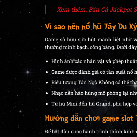
Xem thêm:
Bắn Cá Jackpot 
Vì sao nên nổ hũ Tây Du Ký
Game sở hữu sức hút mãnh liệt nhờ v
thưởng minh bạch, công bằng. Dưới đây 
Hình ảnh các nhân vật và phép thuật
Game được đánh giá có tần suất nổ h
Biểu tượng Tôn Ngộ Không có thể tha
Nhạc nền hào hùng mô phỏng lại nhữ
Từ hũ Mini đến hũ Grand, phù hợp vớ
Hướng dẫn chơi game slot 
Để bắt đầu cuộc hành trình thỉnh kinh 