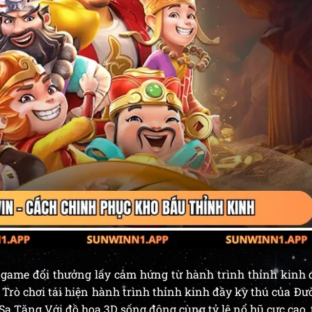
 game đổi thưởng lấy cảm hứng từ hành trình thỉnh kinh 
 Trò chơi tái hiện hành trình thỉnh kinh đầy kỳ thú của Đ
Sa Tăng Với đồ họa 3D sống động cùng tỷ lệ nổ hũ cực cao,